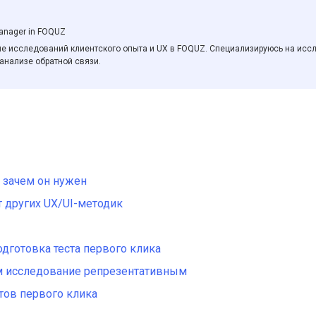
Другие отрасли
Другие отрасли
anager in FOQUZ
е исследований клиентского опыта и UX в FOQUZ. Специализируюсь на иссл
анализе обратной связи.
и зачем он нужен
т других UX/UI-методик
дготовка теста первого клика
ем исследование репрезентативным
тов первого клика