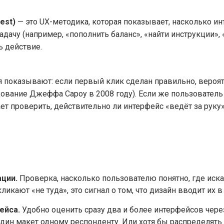
est)
— это UX-методика, которая показывает, насколько и
задачу (например, «пополнить баланс», «найти инструкции»,
ь действие.
 показывают: если первый клик сделан правильно, вероя
дование Джеффа Сароу в 2008 году). Если же пользователь
ет проверить, действительно ли интерфейс «ведёт за руку»
ации.
Проверка, насколько пользователю понятно, где иска
ликают «не туда», это сигнал о том, что дизайн вводит их 
ейса.
Удобно оценить сразу два и более интерфейсов чере
один макет одному респонденту. Или хотя бы распределять 