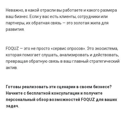
Кейсы
Презентации
Брендбук
Глоссарий
Неважно, в какой отрасли вы работаете и какого размера
ваш бизнес. Если у вас есть клиенты, сотрудники или
партнеры, их обратная связь — это золотая жила для
развития.
БЛОГ
Топ-20 методик UX/UI-исследований
First-click test: как проверить интуитивность
интерфейса
Искусственный интеллект в опросах и аналитике
FOQUZ — это не просто «сервис опросов». Это экосистема,
Фокуз On-Premise: Безопасность сбора данных
в вашей инфраструктуре
которая помогает слушать, анализировать и действовать,
Решение On-Premise от ФОКУЗ
превращая обратную связь в ваш главный стратегический
актив.
Готовы реализовать эти сценарии в своем бизнесе?
ВАРИАНТЫ ИСПОЛЬЗОВАНИЯ
Начните с бесплатной консультации и получите
Как увеличить оборот и прибыльность компании
Как измерить узнаваемость бренда
персональный обзор возможностей FOQUZ для ваших
Как проводить маркетинговые исследования
Как создать анкету для соискателей работы
задач.
Все примеры использования
Как анализировать покупательское поведение клиентов