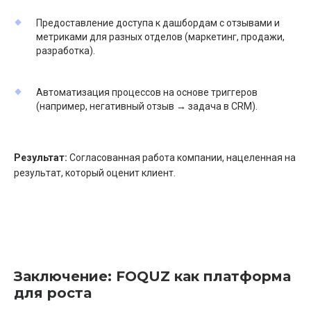
Предоставление доступа к дашбордам с отзывами и
метриками для разных отделов (маркетинг, продажи,
разработка).
Автоматизация процессов на основе триггеров
(например, негативный отзыв → задача в CRM).
Результат:
Согласованная работа компании, нацеленная на
результат, который оценит клиент.
ПРОДУКТ
ПОДДЕРЖКА
Заключение: FOQUZ как платформа
Новости
Связаться с нами
для роста
ФОКУЗ PRO
Быстрый старт
Тарифы
Раздел Wiki