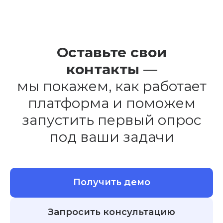
Проектирование и разработка программного обеспечения.
ООО «Технологии управления обратной связью». ИНН
9727004090, КПП 772701001, ОГРН 1227700436721, адрес:
117041, город Москва, ул. Адмирала Руднева, д. 4, офис 6,
кабинет 6, этаж 5, телефон: 8 800 500 26 37, эл. почта:
Оставьте свои
support@foquz.ru
контакты
—
мы покажем, как работает
платформа и поможем
запустить первый опрос
под ваши задачи
Получить демо
Запросить консультацию