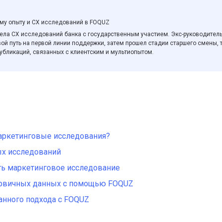
Другие отрасли
Другие отрасли
ому опыту и CХ исследований в FOQUZ
дела CХ исследований банка с государственным участием. Экс-руководитель
вой путь на первой линии поддержки, затем прошел стадии старшего смены, 
убликаций, связанных с клиентским и мультиопытом.
аркетинговые исследования?
ых исследований
ть маркетинговое исследование
ервичных данных с помощью FOQUZ
нного подхода с FOQUZ