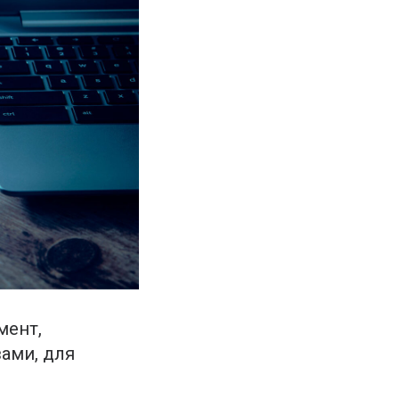
мент,
ами, для