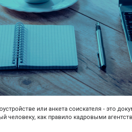
Другие отрасли
Другие отрасли
оустройстве или анкета соискателя - это доку
й человеку, как правило кадровыми агентств