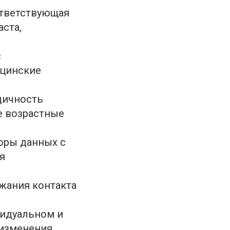
ответствующая
ста,
с
ицинские
дичность
е возрастные
оры данных с
я
жания контакта
видуальном и
изменения .