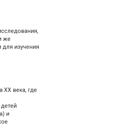
исследования,
и же
 для изучения
 XX века, где
 детей
а) и
кое