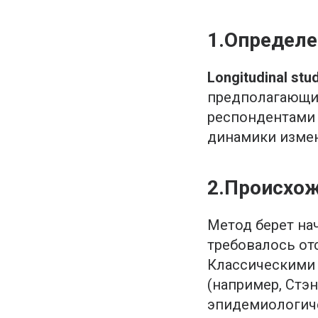
1.Определе
Longitudinal st
предполагающий
респондентами 
динамики измен
2.Происхож
Метод берет нач
требовалось от
Классическими 
(например, Стэ
эпидемиологич