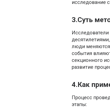
исследование се
3.Суть мет
Исследователи 
десятилетиями,
люди меняются 
события влияют
секционного ис
развитие процес
4.Как прим
Процесс прове
этапы: