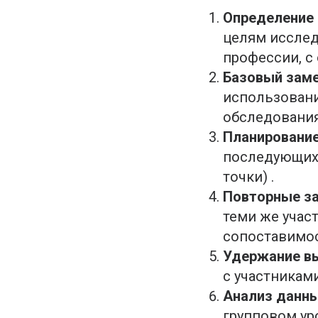
Определение 
целям исслед
профессии, с
Базовый заме
использовани
обследования
Планирование
последующих 
точки) .
Повторные зам
теми же учас
сопоставимос
Удержание в
с участниками
Анализ данны
групповом ур