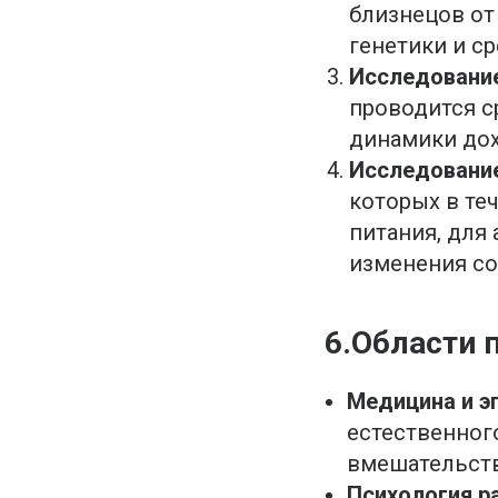
близнецов от
генетики и с
Исследование
проводится ср
динамики дох
Исследование
которых в те
питания, для
изменения со
6.Области 
Медицина и э
естественног
вмешательств
Психология р