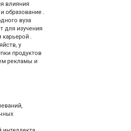
ия влияния
и образование .
дного вуза
ет для изучения
 карьерой .
йств, у
упки продуктов
ем рекламы и
леваний,
очных
 интеллекта,