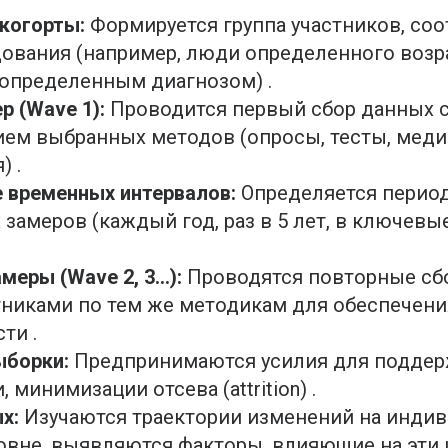
когорты:
Формируется группа участников, со
ования (например, люди определенного возра
 определенным диагнозом) .
р (Wave 1):
Проводится первый сбор данных 
ем выбранных методов (опросы, тесты, мед
) .
 временных интервалов:
Определяется перио
замеров (каждый год, раз в 5 лет, в ключевы
еры (Wave 2, 3...):
Проводятся повторные сб
тниками по тем же методикам для обеспечени
ти .
ыборки:
Предпринимаются усилия для поддер
, минимизации отсева (attrition) .
х:
Изучаются траектории изменений на инди
овне, выявляются факторы, влияющие на эти 