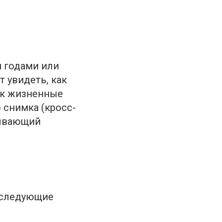
 годами или
 увидеть, как
ак жизненные
 снимка (кросс-
зывающий
 следующие