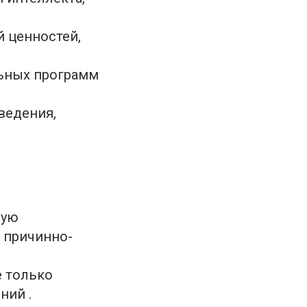
 ценностей,
ьных программ
ведения,
ную
 причинно-
е только
ний .