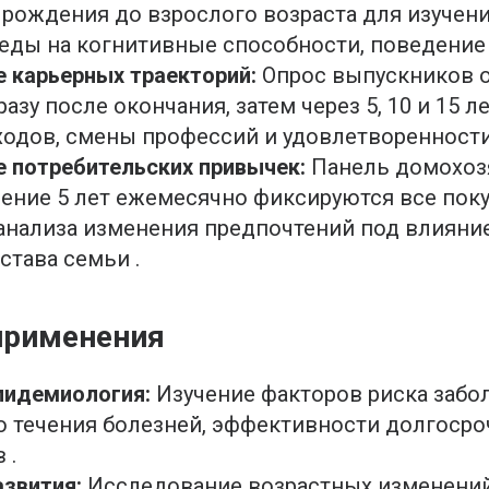
 рождения до взрослого возраста для изучен
реды на когнитивные способности, поведение 
 карьерных траекторий:
Опрос выпускников о
азу после окончания, затем через 5, 10 и 15 л
одов, смены профессий и удовлетворенности
 потребительских привычек:
Панель домохозя
чение 5 лет ежемесячно фиксируются все пок
 анализа изменения предпочтений под влияни
става семьи .
применения
пидемиология:
Изучение факторов риска забо
о течения болезней, эффективности долгоср
 .
азвития:
Исследование возрастных изменений