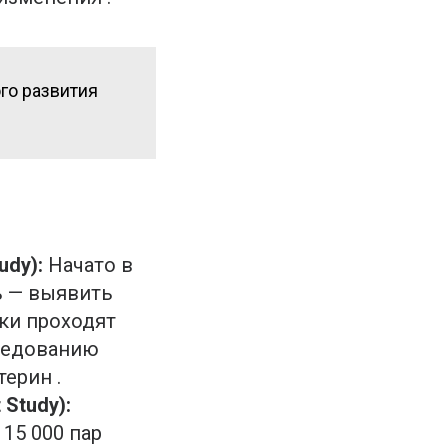
го развития
udy):
Начато в
ь — выявить
ки проходят
следованию
ерин .
Study):
15 000 пар