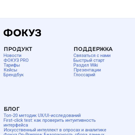
Политика обработки персональных данных
Ответственный за обработку ПД
Политика конфиденциальности
Пользовательское соглашение
Входит в Единый Реестр
© ФОКУЗ, 2019–2026
РОССИЙСКОГО ПО
Альтернатива
SurveyMonkey
Typeform
Google Forms
Яндекс Взгляд
ФОКУЗ (FOQUZ) — программный комплекс для проведения
опросов, сбора и анализа обратной связи, исследований
клиентского и пользовательского опыта (CX/UX), расчета
показателей NPS, CSI и CSAT. Исключительные права
на программное обеспечение и базы данных ФОКУЗ
принадлежат ООО «Технологии управления обратной
связью». ПО может предоставляться в виде облачного