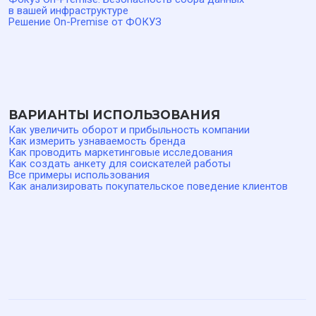
сервиса или поставляться для развертывания в
инфраструктуре заказчика. Права использования
предоставляются на основании лицензионного соглашения.
Стек разработки: JavaScript, TypeScript, Node.js,
MySQL/PostgreSQL, Redis, MongoDB, RabbitMQ, PHP, Go,
Docker, Docker Compose, Qdrant, Kubernetes (K8s), Helm.
Актуальная информация о стоимости размещена в разделе
«
Тарифы
» сайта.
Облачная версия ФОКУЗ размещается на инфраструктуре
Yandex Cloud на территории Российской Федерации. ПО
ФОКУЗ включено в Единый реестр российских программ
для ЭВМ и баз данных, реестровая запись № 17175 от
03.04.2023. ОКВЭД 62.01 — Разработка компьютерного
программного обеспечения. Код по виду деятельности в
области информационных технологий: 1.01 —
Проектирование и разработка программного обеспечения.
ООО «Технологии управления обратной связью». ИНН
9727004090, КПП 772701001, ОГРН 1227700436721, адрес:
117041, город Москва, ул. Адмирала Руднева, д. 4, офис 6,
кабинет 6, этаж 5, телефон: 8 800 500 26 37, эл. почта:
support@foquz.ru