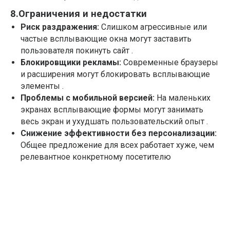
8.Ограничения и недостатки
Риск раздражения:
Слишком агрессивные или
частые всплывающие окна могут заставить
пользователя покинуть сайт .
Блокировщики рекламы:
Современные браузеры
и расширения могут блокировать всплывающие
элементы .
Проблемы с мобильной версией:
На маленьких
экранах всплывающие формы могут занимать
весь экран и ухудшать пользовательский опыт .
ПРОДУКТ
ПОДДЕРЖКА
Новости
Связаться с нами
Снижение эффективности без персонализации:
ФОКУЗ PRO
Быстрый старт
Тарифы
Раздел Wiki
Общее предложение для всех работает хуже, чем
Кейсы
Презентации
релевантное конкретному посетителю
Брендбук
Глоссарий
БЛОГ
Топ-20 методик UX/UI-исследований
First-click test: как проверить интуитивность
интерфейса