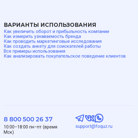
9727004090, КПП 772701001, ОГРН 1227700436721, адрес:
117041, город Москва, ул. Адмирала Руднева, д. 4, офис 6,
кабинет 6, этаж 5, телефон: 8 800 500 26 37, эл. почта:
support@foquz.ru