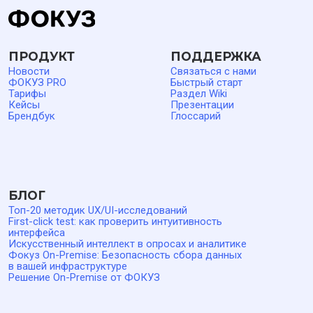
опросов, сбора и анализа обратной связи, исследований
клиентского и пользовательского опыта (CX/UX), расчета
показателей NPS, CSI и CSAT. Исключительные права
на программное обеспечение и базы данных ФОКУЗ
принадлежат ООО «Технологии управления обратной
связью». ПО может предоставляться в виде облачного
сервиса или поставляться для развертывания в
инфраструктуре заказчика. Права использования
предоставляются на основании лицензионного соглашения.
Стек разработки: JavaScript, TypeScript, Node.js,
MySQL/PostgreSQL, Redis, MongoDB, RabbitMQ, PHP, Go,
Docker, Docker Compose, Qdrant, Kubernetes (K8s), Helm.
Актуальная информация о стоимости размещена в разделе
«
Тарифы
» сайта.
Облачная версия ФОКУЗ размещается на инфраструктуре
Yandex Cloud на территории Российской Федерации. ПО
ФОКУЗ включено в Единый реестр российских программ
для ЭВМ и баз данных, реестровая запись № 17175 от
03.04.2023. ОКВЭД 62.01 — Разработка компьютерного
программного обеспечения. Код по виду деятельности в
области информационных технологий: 1.01 —
Проектирование и разработка программного обеспечения.
ООО «Технологии управления обратной связью». ИНН