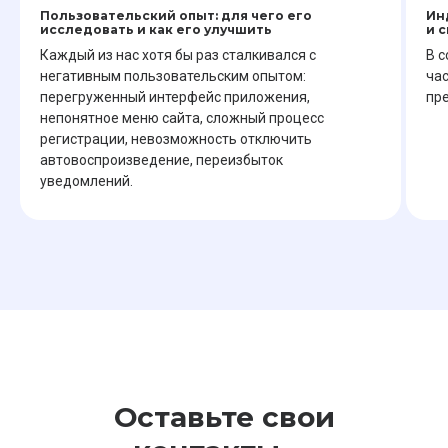
Пользовательский опыт: для чего его
Ин
исследовать и как его улучшить
и 
Каждый из нас хотя бы раз сталкивался с
В 
БЛОГ
негативным пользовательским опытом:
час
Топ-20 методик UX/UI-исследований
First-click test: как проверить интуитивность
перегруженный интерфейс приложения,
пр
интерфейса
непонятное меню сайта, сложный процесс
Искусственный интеллект в опросах и аналитике
Фокуз On-Premise: Безопасность сбора данных
регистрации, невозможность отключить
в вашей инфраструктуре
автовоспроизведение, переизбыток
Решение On-Premise от ФОКУЗ
уведомлений.
ВАРИАНТЫ ИСПОЛЬЗОВАНИЯ
Как увеличить оборот и прибыльность компании
Как измерить узнаваемость бренда
Как проводить маркетинговые исследования
Как создать анкету для соискателей работы
Все примеры использования
Как анализировать покупательское поведение клиентов
Оставьте свои