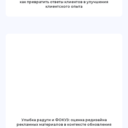
как превратить ответы клиентов в улучшения
ПРОДУКТ
ПОДДЕРЖКА
клиентского опыта
Новости
Связаться с нами
ФОКУЗ PRO
Быстрый старт
Тарифы
Раздел Wiki
Кейсы
Презентации
Брендбук
Глоссарий
БЛОГ
Топ-20 методик UX/UI-исследований
First-click test: как проверить интуитивность
интерфейса
Искусственный интеллект в опросах и аналитике
Фокуз On-Premise: Безопасность сбора данных
в вашей инфраструктуре
Решение On-Premise от ФОКУЗ
ВАРИАНТЫ ИСПОЛЬЗОВАНИЯ
Как увеличить оборот и прибыльность компании
Как измерить узнаваемость бренда
Улыбка радуги и ФОКУЗ: оценка редизайна
Как проводить маркетинговые исследования
Как создать анкету для соискателей работы
рекламных материалов в контексте обновления