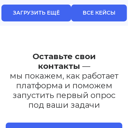
для ЭВМ и баз данных, реестровая запись № 17175 от
03.04.2023. ОКВЭД 62.01 — Разработка компьютерного
ЗАГРУЗИТЬ ЕЩЁ
ВСЕ КЕЙСЫ
программного обеспечения. Код по виду деятельности в
области информационных технологий: 1.01 —
Проектирование и разработка программного обеспечения.
ООО «Технологии управления обратной связью». ИНН
9727004090, КПП 772701001, ОГРН 1227700436721, адрес:
117041, город Москва, ул. Адмирала Руднева, д. 4, офис 6,
кабинет 6, этаж 5, телефон: 8 800 500 26 37, эл. почта:
support@foquz.ru
Оставьте свои
контакты
—
мы покажем, как работает
платформа и поможем
запустить первый опрос
под ваши задачи