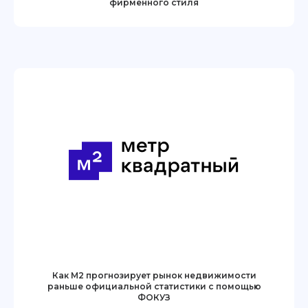
Все примеры использования
фирменного стиля
Как анализировать покупательское поведение клиентов
8 800 500 26 37
support@foquz.ru
10:00–18:00 пн–пт (время
Мск)
Политика обработки персональных данных
Ответственный за обработку ПД
Политика конфиденциальности
Пользовательское соглашение
Входит в Единый Реестр
© ФОКУЗ, 2019–2026
Как М2 прогнозирует рынок недвижимости
РОССИЙСКОГО ПО
раньше официальной статистики с помощью
ФОКУЗ