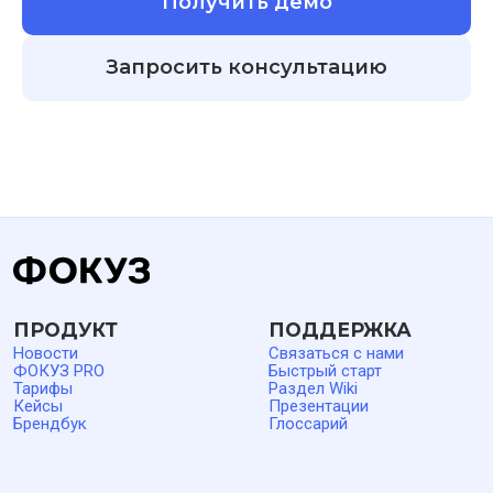
Получить демо
Запросить консультацию
ВАРИАНТЫ ИСПОЛЬЗОВАНИЯ
Как увеличить оборот и прибыльность компании
Как измерить узнаваемость бренда
Как проводить маркетинговые исследования
Как создать анкету для соискателей работы
Все примеры использования
Как анализировать покупательское поведение клиентов
8 800 500 26 37
support@foquz.ru
10:00–18:00 пн–пт (время
Мск)
Политика обработки персональных данных
Ответственный за обработку ПД