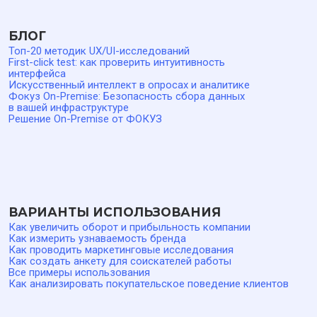
Политика конфиденциальности
Пользовательское соглашение
Входит в Единый Реестр
© ФОКУЗ, 2019–2026
РОССИЙСКОГО ПО
Альтернатива
SurveyMonkey
Typeform
Google Forms
Яндекс Взгляд
ФОКУЗ (FOQUZ) — программный комплекс для проведения
опросов, сбора и анализа обратной связи, исследований
клиентского и пользовательского опыта (CX/UX), расчета
показателей NPS, CSI и CSAT. Исключительные права
на программное обеспечение и базы данных ФОКУЗ
принадлежат ООО «Технологии управления обратной
связью». ПО может предоставляться в виде облачного
сервиса или поставляться для развертывания в
инфраструктуре заказчика. Права использования
предоставляются на основании лицензионного соглашения.
Стек разработки: JavaScript, TypeScript, Node.js,