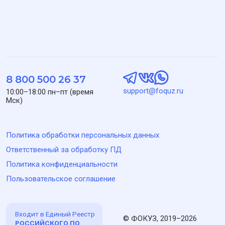
MySQL/PostgreSQL, Redis, MongoDB, RabbitMQ, PHP, Go,
Docker, Docker Compose, Qdrant, Kubernetes (K8s), Helm.
Актуальная информация о стоимости размещена в разделе
«
Тарифы
» сайта.
Облачная версия ФОКУЗ размещается на инфраструктуре
Yandex Cloud на территории Российской Федерации. ПО
ФОКУЗ включено в Единый реестр российских программ
для ЭВМ и баз данных, реестровая запись № 17175 от
03.04.2023. ОКВЭД 62.01 — Разработка компьютерного
программного обеспечения. Код по виду деятельности в
области информационных технологий: 1.01 —
Проектирование и разработка программного обеспечения.
ООО «Технологии управления обратной связью». ИНН
9727004090, КПП 772701001, ОГРН 1227700436721, адрес:
117041, город Москва, ул. Адмирала Руднева, д. 4, офис 6,
кабинет 6, этаж 5, телефон: 8 800 500 26 37, эл. почта:
support@foquz.ru