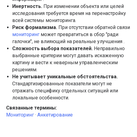
Инертность.
При изменении объекта или целей
исследования требуется время на перенастройку
всей системы мониторинга.
Риск формализма.
При отсутствии обратной связи
ПРОДУКТ
ПОДДЕРЖКА
мониторинг
может превратиться в сбор "ради
Новости
Связаться с нами
галочки", не влияющий на реальные улучшения .
ФОКУЗ PRO
Быстрый старт
Тарифы
Раздел Wiki
Сложность выбора показателей.
Неправильно
Кейсы
Презентации
Брендбук
Глоссарий
выбранные критерии могут давать искаженную
картину и вести к неверным управленческим
решениям.
Не учитывает уникальные обстоятельства.
БЛОГ
Стандартизированные показатели могут не
Топ-20 методик UX/UI-исследований
отражать специфику отдельных ситуаций или
First-click test: как проверить интуитивность
интерфейса
локальные особенности.
Искусственный интеллект в опросах и аналитике
Фокуз On-Premise: Безопасность сбора данных
в вашей инфраструктуре
Связанные термины:
Решение On-Premise от ФОКУЗ
Мониторинг
·
Анкетирование