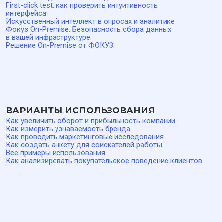
«
Тарифы
» сайта.
Облачная версия ФОКУЗ размещается на инфраструктуре
Yandex Cloud на территории Российской Федерации. ПО
ФОКУЗ включено в Единый реестр российских программ
для ЭВМ и баз данных, реестровая запись № 17175 от
03.04.2023. ОКВЭД 62.01 — Разработка компьютерного
программного обеспечения. Код по виду деятельности в
области информационных технологий: 1.01 —
Проектирование и разработка программного обеспечения.
ООО «Технологии управления обратной связью». ИНН
9727004090, КПП 772701001, ОГРН 1227700436721, адрес:
117041, город Москва, ул. Адмирала Руднева, д. 4, офис 6,
кабинет 6, этаж 5, телефон: 8 800 500 26 37, эл. почта:
support@foquz.ru