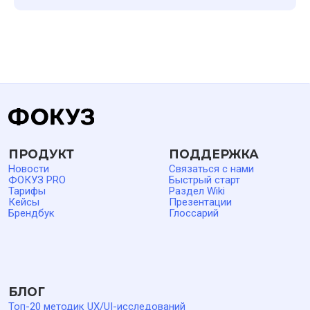
Входит в Единый Реестр
© ФОКУЗ, 2019–2026
РОССИЙСКОГО ПО
Альтернатива
SurveyMonkey
Typeform
Google Forms
Яндекс Взгляд
ФОКУЗ (FOQUZ) — программный комплекс для проведения
опросов, сбора и анализа обратной связи, исследований
клиентского и пользовательского опыта (CX/UX), расчета
показателей NPS, CSI и CSAT. Исключительные права
на программное обеспечение и базы данных ФОКУЗ
принадлежат ООО «Технологии управления обратной
связью». ПО может предоставляться в виде облачного
сервиса или поставляться для развертывания в
инфраструктуре заказчика. Права использования
предоставляются на основании лицензионного соглашения.
Стек разработки: JavaScript, TypeScript, Node.js,
MySQL/PostgreSQL, Redis, MongoDB, RabbitMQ, PHP, Go,
Docker, Docker Compose, Qdrant, Kubernetes (K8s), Helm.
Актуальная информация о стоимости размещена в разделе