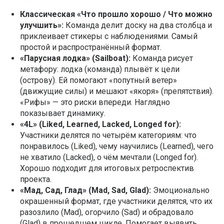
Классическая «Что прошло хорошо / Что можно
улучшить»:
Команда делит доску на два столбца и
приклеивает стикеры с наблюдениями. Самый
простой и распространённый формат.
«Парусная лодка» (Sailboat):
Команда рисует
метафору: лодка (команда) плывёт к цели
(острову). Ей помогают «попутный ветер»
(движущие силы) и мешают «якоря» (препятствия).
«Рифы» — это риски впереди. Наглядно
показывает динамику.
«4L» (Liked, Learned, Lacked, Longed for):
Участники делятся по четырём категориям: что
понравилось (Liked), чему научились (Learned), чего
не хватило (Lacked), о чём мечтали (Longed for).
Хорошо подходит для итоговых ретроспектив
проекта.
«Мад, Сад, Глад» (Mad, Sad, Glad):
Эмоционально
окрашенный формат, где участники делятся, что их
разозлило (Mad), огорчило (Sad) и обрадовало
(Glad) в прошедшем цикле. Помогает выявить