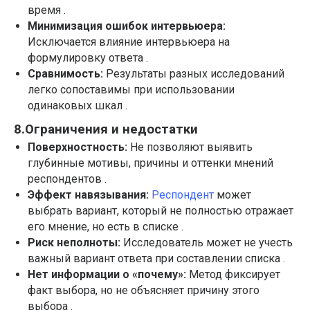
время .
Минимизация ошибок интервьюера:
Исключается влияние интервьюера на
формулировку ответа .
Сравнимость:
Результаты разных исследований
легко сопоставимы при использовании
одинаковых шкал .
8.Ограничения и недостатки
Поверхностность:
Не позволяют выявить
ПРОДУКТ
ПОДДЕРЖКА
Новости
Связаться с нами
глубинные мотивы, причины и оттенки мнений
ФОКУЗ PRO
Быстрый старт
Тарифы
Раздел Wiki
респондентов .
Кейсы
Презентации
Эффект навязывания:
Респондент
может
Брендбук
Глоссарий
выбрать вариант, который не полностью отражает
его мнение, но есть в списке .
Риск неполноты:
Исследователь может не учесть
БЛОГ
важный вариант ответа при составлении списка .
Топ-20 методик UX/UI-исследований
Нет информации о «почему»:
Метод фиксирует
First-click test: как проверить интуитивность
интерфейса
факт выбора, но не объясняет причину этого
Искусственный интеллект в опросах и аналитике
выбора .
Фокуз On-Premise: Безопасность сбора данных