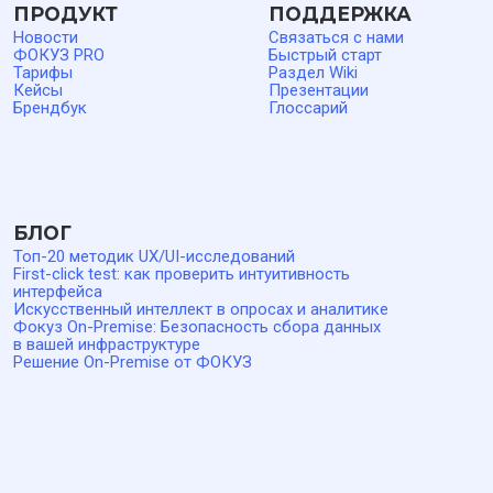
инфраструктуре заказчика. Права использования
предоставляются на основании лицензионного соглашения.
Стек разработки: JavaScript, TypeScript, Node.js,
MySQL/PostgreSQL, Redis, MongoDB, RabbitMQ, PHP, Go,
Docker, Docker Compose, Qdrant, Kubernetes (K8s), Helm.
Актуальная информация о стоимости размещена в разделе
«
Тарифы
» сайта.
Облачная версия ФОКУЗ размещается на инфраструктуре
Yandex Cloud на территории Российской Федерации. ПО
ФОКУЗ включено в Единый реестр российских программ
для ЭВМ и баз данных, реестровая запись № 17175 от
03.04.2023. ОКВЭД 62.01 — Разработка компьютерного
программного обеспечения. Код по виду деятельности в
области информационных технологий: 1.01 —
Проектирование и разработка программного обеспечения.
ООО «Технологии управления обратной связью». ИНН
9727004090, КПП 772701001, ОГРН 1227700436721, адрес:
117041, город Москва, ул. Адмирала Руднева, д. 4, офис 6,
кабинет 6, этаж 5, телефон: 8 800 500 26 37, эл. почта:
support@foquz.ru