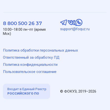
«
Тарифы
» сайта.
Облачная версия ФОКУЗ размещается на инфраструктуре
Yandex Cloud на территории Российской Федерации. ПО
ФОКУЗ включено в Единый реестр российских программ
для ЭВМ и баз данных, реестровая запись № 17175 от
03.04.2023. ОКВЭД 62.01 — Разработка компьютерного
программного обеспечения. Код по виду деятельности в
области информационных технологий: 1.01 —
Проектирование и разработка программного обеспечения.
ООО «Технологии управления обратной связью». ИНН
9727004090, КПП 772701001, ОГРН 1227700436721, адрес:
117041, город Москва, ул. Адмирала Руднева, д. 4, офис 6,
кабинет 6, этаж 5, телефон: 8 800 500 26 37, эл. почта:
support@foquz.ru