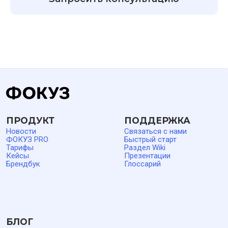
ВАРИАНТЫ ИСПОЛЬЗОВАНИЯ
Как увеличить оборот и прибыльность компании
Как измерить узнаваемость бренда
Как проводить маркетинговые исследования
Как создать анкету для соискателей работы
Все примеры использования
Как анализировать покупательское поведение клиентов
8 800 500 26 37
support@foquz.ru
10:00–18:00 пн–пт (время
Мск)
Политика обработки персональных данных
Ответственный за обработку ПД
Политика конфиденциальности
Пользовательское соглашение