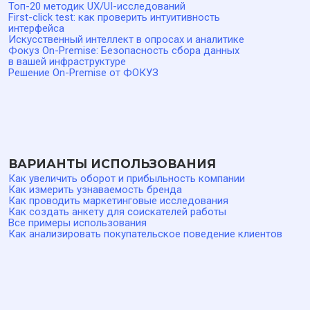
Входит в Единый Реестр
© ФОКУЗ, 2019–2026
РОССИЙСКОГО ПО
Альтернатива
SurveyMonkey
Typeform
Google Forms
Яндекс Взгляд
ФОКУЗ (FOQUZ) — программный комплекс для проведения
опросов, сбора и анализа обратной связи, исследований
клиентского и пользовательского опыта (CX/UX), расчета
показателей NPS, CSI и CSAT. Исключительные права
на программное обеспечение и базы данных ФОКУЗ
принадлежат ООО «Технологии управления обратной
связью». ПО может предоставляться в виде облачного
сервиса или поставляться для развертывания в
инфраструктуре заказчика. Права использования
предоставляются на основании лицензионного соглашения.
Стек разработки: JavaScript, TypeScript, Node.js,
MySQL/PostgreSQL, Redis, MongoDB, RabbitMQ, PHP, Go,
Docker, Docker Compose, Qdrant, Kubernetes (K8s), Helm.
Актуальная информация о стоимости размещена в разделе