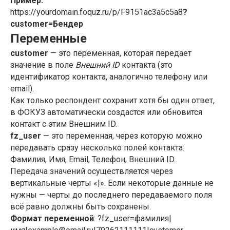
Пример:
https://yourdomain.foquz.ru/p/F9151ac3a5c5a8
?
customer=Бендер
Переменные
customer
— это переменная, которая передает
значение в поле
Внешний ID
контакта (это
идентификатор контакта, аналогично телефону или
email).
Как только респондент сохранит хотя бы один ответ,
в ФОКУЗ автоматически создастся или обновится
контакт с этим Внешним ID.
fz_user
— это переменная, через которую можно
передавать сразу несколько полей контакта:
Фамилия, Имя, Email, Телефон, Внешний ID.
Передача значений осуществляется через
вертикальные черты «|». Если некоторые данные не
нужны — черты до последнего передаваемого поля
всё равно должны быть сохранены.
Формат переменной
: ?fz_user=фамилия|