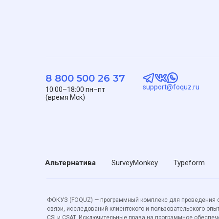
8 800 500 26 37
support@foquz.ru
10:00–18:00 пн–пт
(время Мск)
Альтернатива
SurveyMonkey
Typeform
ФОКУЗ (FOQUZ) — программный комплекс для проведения оп
связи, исследований клиентского и пользовательского опыт
CSI и CSAT. Исключительные права на программное обеспе