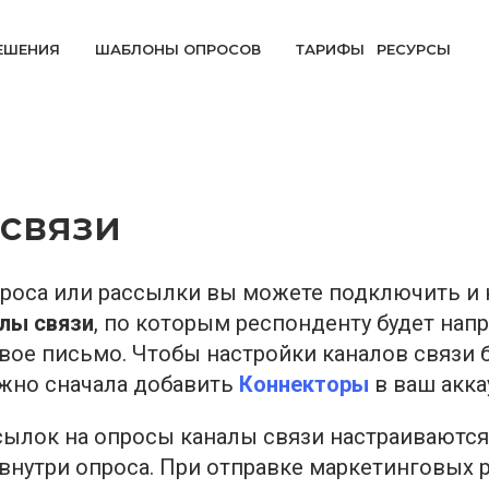
ЕШЕНИЯ
ШАБЛОНЫ ОПРОСОВ
ТАРИФЫ
РЕСУРСЫ
По отрасли
Исследования
По отрасли
связи
UX Research
Здравоохранение
Здравоохранение
Панель респондентов
Медучреждения
Медучреждения
роса или рассылки вы можете подключить и 
лы связи
, по которым респонденту будет нап
Продуктовые исследования
Пациенты
Пациенты
вое письмо. Чтобы настройки каналов связи 
Маркетинговые исследования
Финансы
Финансы
жно сначала добавить
Коннекторы
в ваш акка
Ритейл / интернет-магазины
Ритейл / интернет-магазины
сылок на опросы каналы связи настраиваются
Образование
Образование
‎ внутри опроса. При отправке маркетинговых 