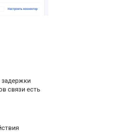
, задержки
ов связи есть
йствия